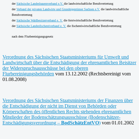
der
Sächsische Landesbauernverband e.V.
die landwirtschaftliche Berufsvertretung
der
Verband der privaten Landwirte und Grundeigentümer Sachsen e.V.
die landwirtschaftliche
Berufsvertretung
der
Sächsische Waldbesitzerverband e. V.
die forstwirtschaftliche Berufsvertretung
der
Sächsische Landesfischereiverband e. V.
die fischereiwirtschaftliche Berufsvertretung
nach dem Flurbereinigungsgesetz
Verordnung des Sächsischen Staatsministeriums für Umwelt und
Landwirtschaft über die Entschädigung der ehrenamtlichen Beisitzer
der Widerspruchsausschüsse bei den oberen
Flurbereinigungsbehörden
vom 13.12.2002 (Rechtsbereinigt vom
01.08.2008)
Verordnung des Sächsischen Staatsministeriums der Finanzen über
die Entschädigung der nicht im Dienst von Behörden oder
Körperschaften des öffentlichen Rechts stehenden ehrenamtlichen
Mitglieder der Bodenschätzungsausschüsse (Bodenschätzer-
Entschädigungsverordnung –
BodSchätzEntVO
)
vom 01.01.2002