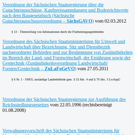
Verordnung der Sächsischen Staatsregierung über die
Gutachterausschüsse, Kaufpreissammlungen und Bodenrichtwerte
nach dem Baugesetzbuch (Sächsische
Gutachterausschussverordnung –
SächsGAVO
)
vom 02.03.2012
§ 13 -
Übermittlung von Informationen durch die Flurbereinigungsbehörden
Verordnung des Sächsischen Staatsministeriums für Umwelt und
Landwirtschaft über Bezeichnung, Sitz und Dienstbezirk
nachgeordneter Behörden und zur Bestimmung von Zuständigkeiten
im Bereich der Land- und Forstwirtschaft, der Ernährung sowie der
Gentechnik (Zuständigkeitsverordnung Landwirtschaft/
Forsten/Gentechnik –
ZuLaFoGeVO
)
vom 27.05.2011
§ 6 Nr. 1 - SMUL zuständige Landesbehörde gem. § 53 Abs. 4 und § 70 Abs. 3 LwAnpG
Verordnung der Sächsischen Staatsregierung zur Ausführung des
Reichssiedlungsgesetzes
vom 22.05.1996 (rechtsbereinigt
01.08.2008)
Verwaltungsvorschrift des Sächsischen Staatsministeriums für