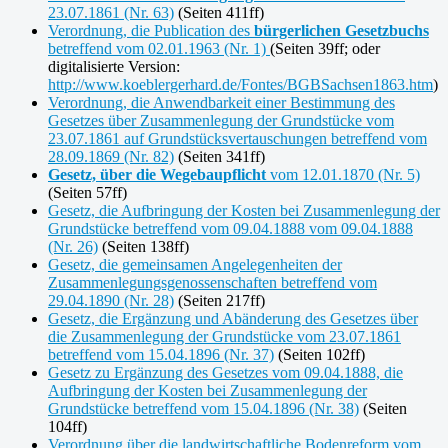
23.07.1861 (Nr. 63)
(Seiten 411ff)
Verordnung, die Publication des
bürgerlichen Gesetzbuchs
betreffend vom 02.01.1963 (Nr. 1)
(Seiten 39ff; oder
digitalisierte Version:
http://www.koeblergerhard.de/Fontes/BGBSachsen1863.htm
)
Verordnung, die Anwendbarkeit einer Bestimmung des
Gesetzes über Zusammenlegung der Grundstücke vom
23.07.1861 auf Grundstücksvertauschungen betreffend vom
28.09.1869 (Nr. 82)
(Seiten 341ff)
Gesetz, über die Wegebaupflicht
vom 12.01.1870 (Nr. 5)
(Seiten 57ff)
Gesetz, die Aufbringung der Kosten bei Zusammenlegung der
Grundstücke betreffend vom 09.04.1888 vom 09.04.1888
(Nr. 26)
(Seiten 138ff)
Gesetz, die gemeinsamen Angelegenheiten der
Zusammenlegungsgenossenschaften betreffend vom
29.04.1890 (Nr. 28)
(Seiten 217ff)
Gesetz, die Ergänzung und Abänderung des Gesetzes über
die Zusammenlegung der Grundstücke vom 23.07.1861
betreffend vom 15.04.1896 (Nr. 37)
(Seiten 102ff)
Gesetz zu Ergänzung des Gesetzes vom 09.04.1888, die
Aufbringung der Kosten bei Zusammenlegung der
Grundstücke betreffend vom 15.04.1896 (Nr. 38)
(Seiten
104ff)
Verordnung über die landwirtschaftliche Bodenreform vom