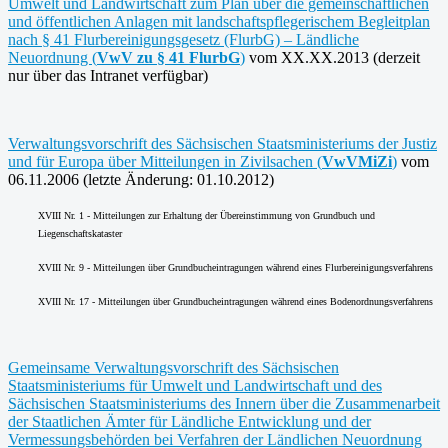
Umwelt und Landwirtschaft zum Plan über die gemeinschaftlichen
und öffentlichen Anlagen mit landschaftspflegerischem Begleitplan
nach § 41 Flurbereinigungsgesetz (FlurbG) – Ländliche
Neuordnung (
VwV zu § 41 FlurbG
)
vom XX.XX.2013 (derzeit
nur über das Intranet verfügbar)
Verwaltungsvorschrift des Sächsischen Staatsministeriums der Justiz
und für Europa über Mitteilungen in Zivilsachen (
VwVMiZi
)
vom
06.11.2006 (letzte Änderung: 01.10.2012)
XVIII Nr. 1 - Mitteilungen zur Erhaltung der Übereinstimmung von Grundbuch und
Liegenschaftskataster
XVIII Nr. 9 - Mitteilungen über Grundbucheintragungen während eines Flurbereinigungsverfahrens
XVIII Nr. 17 - Mitteilungen über Grundbucheintragungen während eines Bodenordnungsverfahrens
Gemeinsame Verwaltungsvorschrift des Sächsischen
Staatsministeriums für Umwelt und Landwirtschaft und des
Sächsischen Staatsministeriums des Innern über die Zusammenarbeit
der Staatlichen Ämter für Ländliche Entwicklung und der
Vermessungsbehörden bei Verfahren der Ländlichen Neuordnung