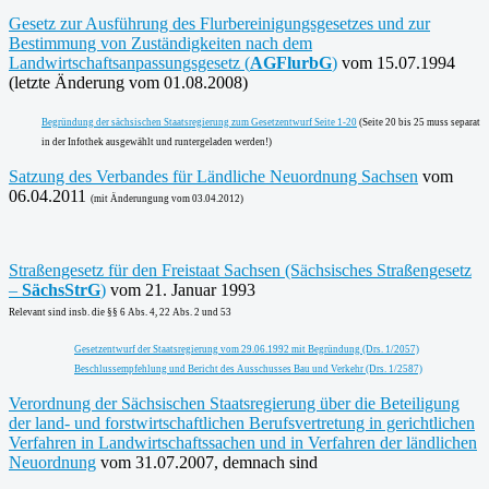
Gesetz zur Ausführung des Flurbereinigungsgesetzes und zur
Bestimmung von Zuständigkeiten nach dem
Landwirtschaftsanpassungsgesetz (
AGFlurbG
)
vom 15.07.1994
(letzte Änderung vom 01.08.2008)
Begründung der sächsischen Staatsregierung zum Gesetzentwurf Seite 1-20
(Seite 20 bis 25 muss separat
in der Infothek ausgewählt und runtergeladen werden!)
Satzung des Verbandes für Ländliche Neuordnung Sachsen
vom
06.04.2011
(mit Änderungung vom 03.04.2012)
Straßengesetz für den Freistaat Sachsen (Sächsisches Straßengesetz
–
SächsStrG
)
vom 21. Januar 1993
Relevant sind insb. die §§ 6 Abs. 4, 22 Abs. 2 und 53
Gesetzentwurf der Staatsregierung vom 29.06.1992 mit Begründung (Drs. 1/2057)
Beschlussempfehlung und Bericht des Ausschusses Bau und Verkehr (Drs. 1/2587)
Verordnung der Sächsischen Staatsregierung über die Beteiligung
der land- und forstwirtschaftlichen Berufsvertretung in gerichtlichen
Verfahren in Landwirtschaftssachen und in Verfahren der ländlichen
Neuordnung
vom 31.07.2007, demnach sind