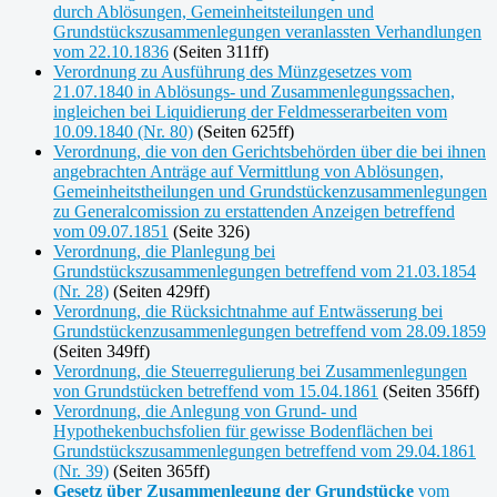
durch Ablösungen, Gemeinheitsteilungen und
Grundstückszusammenlegungen veranlassten Verhandlungen
vom 22.10.1836
(Seiten 311ff)
Verordnung zu Ausführung des Münzgesetzes vom
21.07.1840 in Ablösungs- und Zusammenlegungssachen,
ingleichen bei Liquidierung der Feldmesserarbeiten vom
10.09.1840 (Nr. 80)
(Seiten 625ff)
Verordnung, die von den Gerichtsbehörden über die bei ihnen
angebrachten Anträge auf Vermittlung von Ablösungen,
Gemeinheitstheilungen und Grundstückenzusammenlegungen
zu Generalcomission zu erstattenden Anzeigen betreffend
vom 09.07.1851
(Seite 326)
Verordnung, die Planlegung bei
Grundstückszusammenlegungen betreffend vom 21.03.1854
(Nr. 28)
(Seiten 429ff)
Verordnung, die Rücksichtnahme auf Entwässerung bei
Grundstückenzusammenlegungen betreffend vom 28.09.1859
(Seiten 349ff)
Verordnung, die Steuerregulierung bei Zusammenlegungen
von Grundstücken betreffend vom 15.04.1861
(Seiten 356ff)
Verordnung, die Anlegung von Grund- und
Hypothekenbuchsfolien für gewisse Bodenflächen bei
Grundstückszusammenlegungen betreffend vom 29.04.1861
(Nr. 39)
(Seiten 365ff)
Gesetz über Zusammenlegung der Grundstücke
vom