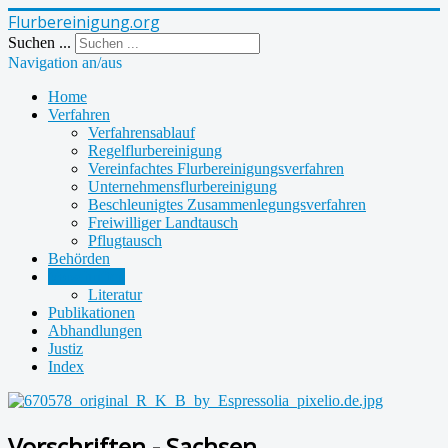
Flurbereinigung.org
Suchen ...
Navigation an/aus
Home
Verfahren
Verfahrensablauf
Regelflurbereinigung
Vereinfachtes Flurbereinigungsverfahren
Unternehmensflurbereinigung
Beschleunigtes Zusammenlegungsverfahren
Freiwilliger Landtausch
Pflugtausch
Behörden
Vorschriften
Literatur
Publikationen
Abhandlungen
Justiz
Index
Vorschriften - Sachsen